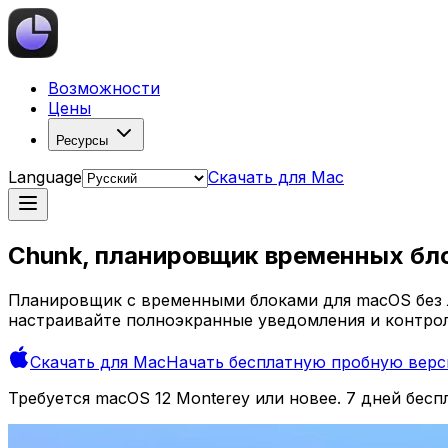
Возможности
Цены
Ресурсы
Language
Скачать для Mac
Chunk
, планировщик временных бло
Планировщик с временными блоками для macOS без л
настраивайте полноэкранные уведомления и контрол
Скачать для Mac
Начать бесплатную пробную вер
Требуется macOS 12 Monterey или новее. 7 дней бес