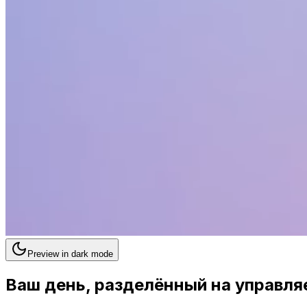
Preview in dark mode
Ваш день, разделённый на управля