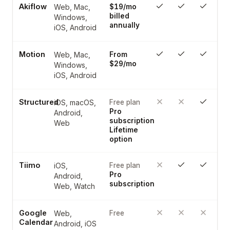
Akiflow
Web, Mac,
$19/mo
billed
Windows,
annually
iOS, Android
Motion
Web, Mac,
From
$29/mo
Windows,
iOS, Android
Structured
iOS, macOS,
Free plan
Pro
Android,
subscription
Web
Lifetime
option
Tiimo
iOS,
Free plan
Pro
Android,
subscription
Web, Watch
Google
Web,
Free
Calendar
Android, iOS