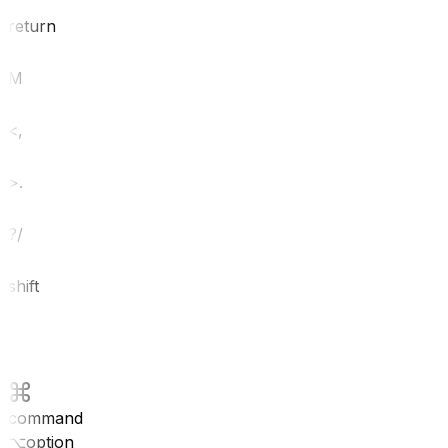
return
M
<
,
>
.
?
/
shift
command
⌥
option