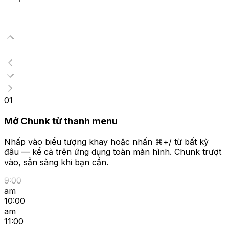
01
Mở Chunk từ thanh menu
Nhấp vào biểu tượng khay hoặc nhấn ⌘+/ từ bất kỳ
đâu — kể cả trên ứng dụng toàn màn hình. Chunk trượt
vào, sẵn sàng khi bạn cần.
9:00
am
10:00
am
11:00