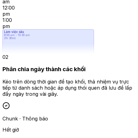
am
12:00
pm
1:00
pm
Làm việc sâu
9:00 am - 10:30 am
(
1h 30m
)
02
Họp nhanh
10:45 am - 11:15 am
Phân chia ngày thành các khối
Ăn trưa
12:00 pm - 12:45 pm
Viết lách
Kéo trên dòng thời gian để tạo khối, thả nhiệm vụ trực
1:00 pm - 2:00 pm
tiếp từ danh sách hoặc áp dụng thói quen đã lưu để lấp
đầy ngày trong vài giây.
Chunk · Thông báo
Hết giờ