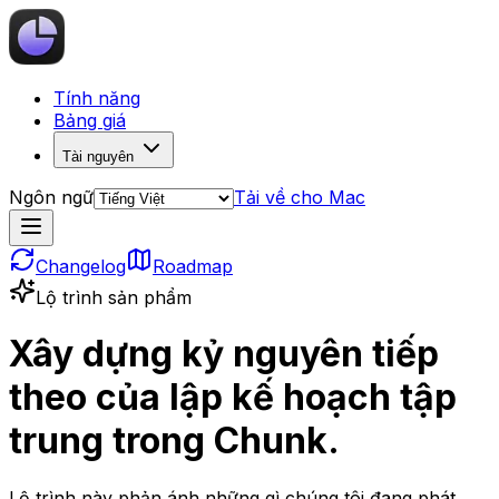
Tính năng
Bảng giá
Tài nguyên
Ngôn ngữ
Tải về cho Mac
Changelog
Roadmap
Lộ trình sản phẩm
Xây dựng kỷ nguyên tiếp
theo của lập kế hoạch tập
trung trong Chunk.
Lộ trình này phản ánh những gì chúng tôi đang phát