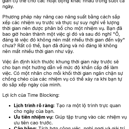
gian cụ thể cho các hoạt động khác nhau trong suốt cả
ngày.
Phương pháp này nâng cao năng suất bằng cách sắp
xếp các nhiệm vụ trước và thực sự suy nghĩ về lượng
thời gian nên được phân bổ cho một nhiệm vụ. Bạn đã
bao giờ hoàn thành một việc gì đó và sau đó nghĩ "Ồ,
đáng lẽ việc đó không nên mất nhiều thời gian đến vậy"
chưa? Rất có thể, bạn đã đúng và nó đáng lẽ không
nên mất nhiều thời gian như vậy.
Việc ấn định kích thước khung thời gian này trước sẽ
cho bạn một hướng dẫn về mức độ khẩn cấp để làm
việc. Có một nhãn cho mỗi khối thời gian ngăn chặn sự
chồng chéo của các nhiệm vụ có thể xảy ra khi bạn tự
do sắp xếp ngày của mình.
Lợi ích của Time Blocking:
Lịch trình rõ ràng:
Tạo ra một lộ trình trực quan
cho ngày của bạn.
Ưu tiên nhiệm vụ:
Giúp tập trung vào các nhiệm vụ
ưu tiên cao trước.
Cân bằng:
Tích hợp công việc, nghỉ ngơi và giải trí