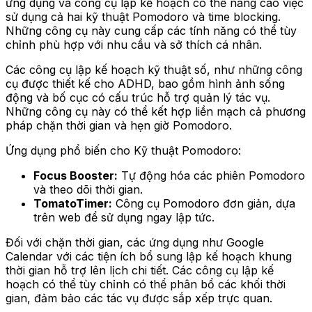
ứng dụng và công cụ lập kế hoạch có thể nâng cao việc
sử dụng cả hai kỹ thuật Pomodoro và time blocking.
Những công cụ này cung cấp các tính năng có thể tùy
chỉnh phù hợp với nhu cầu và sở thích cá nhân.
Các công cụ lập kế hoạch kỹ thuật số, như những công
cụ được thiết kế cho ADHD, bao gồm hình ảnh sống
động và bố cục có cấu trúc hỗ trợ quản lý tác vụ.
Những công cụ này có thể kết hợp liền mạch cả phương
pháp chặn thời gian và hẹn giờ Pomodoro.
Ứng dụng phổ biến cho Kỹ thuật Pomodoro:
Focus Booster:
Tự động hóa các phiên Pomodoro
và theo dõi thời gian.
TomatoTimer:
Công cụ Pomodoro đơn giản, dựa
trên web để sử dụng ngay lập tức.
Đối với chặn thời gian, các ứng dụng như Google
Calendar với các tiện ích bổ sung lập kế hoạch khung
thời gian hỗ trợ lên lịch chi tiết. Các công cụ lập kế
hoạch có thể tùy chỉnh có thể phân bổ các khối thời
gian, đảm bảo các tác vụ được sắp xếp trực quan.