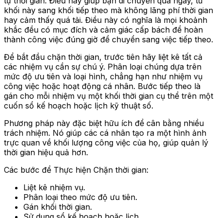
tự thời gian. Điều này giúp bạn di chuyển qua ngày, từ
khối này sang khối tiếp theo mà không lãng phí thời gian
hay cảm thấy quá tải. Điều này có nghĩa là mọi khoảnh
khắc đều có mục đích và cảm giác cấp bách để hoàn
thành công việc đúng giờ để chuyển sang việc tiếp theo.
Để bắt đầu chặn thời gian, trước tiên hãy liệt kê tất cả
các nhiệm vụ cần sự chú ý. Phân loại chúng dựa trên
mức độ ưu tiên và loại hình, chẳng hạn như nhiệm vụ
công việc hoặc hoạt động cá nhân. Bước tiếp theo là
gán cho mỗi nhiệm vụ một khối thời gian cụ thể trên một
cuốn sổ kế hoạch hoặc lịch kỹ thuật số.
Phương pháp này đặc biệt hữu ích để cân bằng nhiều
trách nhiệm. Nó giúp các cá nhân tạo ra một hình ảnh
trực quan về khối lượng công việc của họ, giúp quản lý
thời gian hiệu quả hơn.
Các bước để Thực hiện Chặn thời gian:
Liệt kê nhiệm vụ.
Phân loại theo mức độ ưu tiên.
Gán khối thời gian.
Sử dụng sổ kế hoạch hoặc lịch.