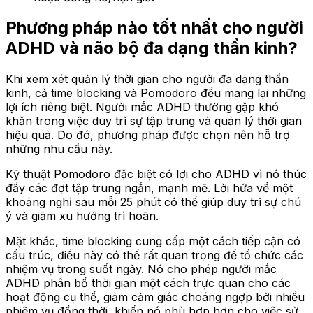
Phương pháp nào tốt nhất cho người
ADHD và não bộ đa dạng thần kinh?
Khi xem xét quản lý thời gian cho người đa dạng thần
kinh, cả time blocking và Pomodoro đều mang lại những
lợi ích riêng biệt. Người mắc ADHD thường gặp khó
khăn trong việc duy trì sự tập trung và quản lý thời gian
hiệu quả. Do đó, phương pháp được chọn nên hỗ trợ
những nhu cầu này.
Kỹ thuật Pomodoro đặc biệt có lợi cho ADHD vì nó thúc
đẩy các đợt tập trung ngắn, mạnh mẽ. Lời hứa về một
khoảng nghỉ sau mỗi 25 phút có thể giúp duy trì sự chú
ý và giảm xu hướng trì hoãn.
Mặt khác, time blocking cung cấp một cách tiếp cận có
cấu trúc, điều này có thể rất quan trọng để tổ chức các
nhiệm vụ trong suốt ngày. Nó cho phép người mắc
ADHD phân bổ thời gian một cách trực quan cho các
hoạt động cụ thể, giảm cảm giác choáng ngợp bởi nhiều
nhiệm vụ đồng thời, khiến nó phù hợp hơn cho việc sử