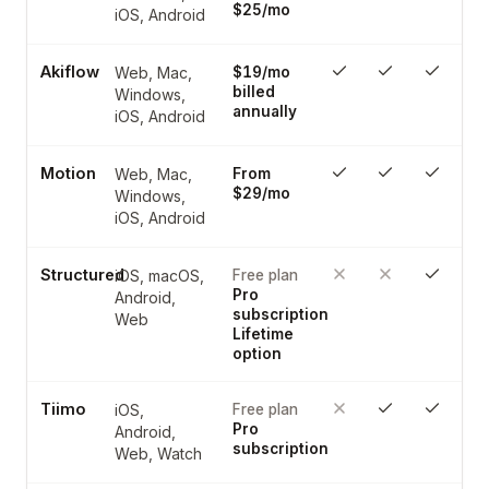
$25/mo
iOS, Android
Akiflow
Web, Mac,
$19/mo
billed
Windows,
annually
iOS, Android
Motion
Web, Mac,
From
$29/mo
Windows,
iOS, Android
Structured
iOS, macOS,
Free plan
Pro
Android,
subscription
Web
Lifetime
option
Tiimo
iOS,
Free plan
Pro
Android,
subscription
Web, Watch