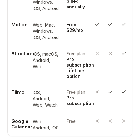
billed
Windows,
annually
iOS, Android
Motion
Web, Mac,
From
$29/mo
Windows,
iOS, Android
Structured
iOS, macOS,
Free plan
Pro
Android,
subscription
Web
Lifetime
option
Tiimo
iOS,
Free plan
Pro
Android,
subscription
Web, Watch
Google
Web,
Free
Calendar
Android, iOS