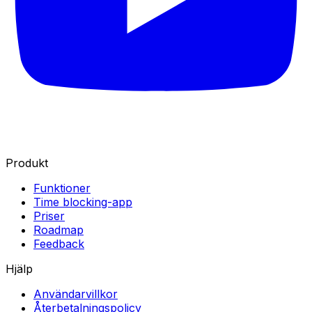
Produkt
Funktioner
Time blocking-app
Priser
Roadmap
Feedback
Hjälp
Användarvillkor
Återbetalningspolicy