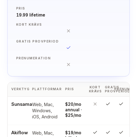
PRIS
19.99 lifetime
KORT KRÄVS
GRATIS PROVPERIOD
PRENUMERATION
KORT
GRATIS
VERKTYG
PLATTFORMAR
PRIS
PRENUMER
KRÄVS
PROVPERIOD
Sunsama
Web, Mac,
$20/mo
annual ·
Windows,
$25/mo
iOS, Android
Akiflow
Web, Mac,
$19/mo