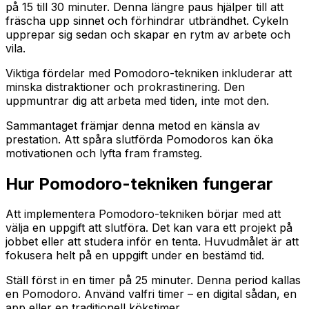
på 15 till 30 minuter. Denna längre paus hjälper till att
fräscha upp sinnet och förhindrar utbrändhet. Cykeln
upprepar sig sedan och skapar en rytm av arbete och
vila.
Viktiga fördelar med Pomodoro-tekniken inkluderar att
minska distraktioner och prokrastinering. Den
uppmuntrar dig att arbeta med tiden, inte mot den.
Sammantaget främjar denna metod en känsla av
prestation. Att spåra slutförda Pomodoros kan öka
motivationen och lyfta fram framsteg.
Hur Pomodoro-tekniken fungerar
Att implementera Pomodoro-tekniken börjar med att
välja en uppgift att slutföra. Det kan vara ett projekt på
jobbet eller att studera inför en tenta. Huvudmålet är att
fokusera helt på en uppgift under en bestämd tid.
Ställ först in en timer på 25 minuter. Denna period kallas
en Pomodoro. Använd valfri timer – en digital sådan, en
app eller en traditionell kökstimer.