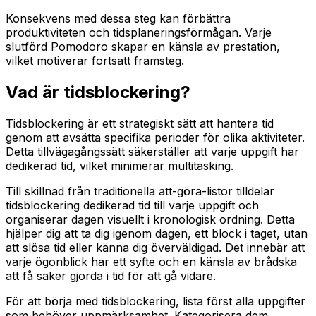
Konsekvens med dessa steg kan förbättra
produktiviteten och tidsplaneringsförmågan. Varje
slutförd Pomodoro skapar en känsla av prestation,
vilket motiverar fortsatt framsteg.
Vad är tidsblockering?
Tidsblockering är ett strategiskt sätt att hantera tid
genom att avsätta specifika perioder för olika aktiviteter.
Detta tillvägagångssätt säkerställer att varje uppgift har
dedikerad tid, vilket minimerar multitasking.
Till skillnad från traditionella att-göra-listor tilldelar
tidsblockering dedikerad tid till varje uppgift och
organiserar dagen visuellt i kronologisk ordning. Detta
hjälper dig att ta dig igenom dagen, ett block i taget, utan
att slösa tid eller känna dig överväldigad. Det innebär att
varje ögonblick har ett syfte och en känsla av brådska
att få saker gjorda i tid för att gå vidare.
För att börja med tidsblockering, lista först alla uppgifter
som behöver uppmärksamhet. Kategorisera dem