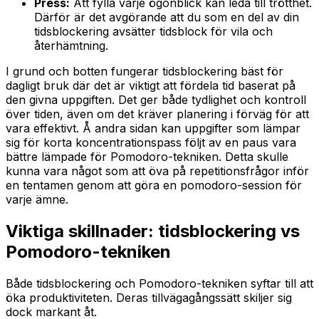
Press:
Att fylla varje ögonblick kan leda till trötthet.
Därför är det avgörande att du som en del av din
tidsblockering avsätter tidsblock för vila och
återhämtning.
I grund och botten fungerar tidsblockering bäst för
dagligt bruk där det är viktigt att fördela tid baserat på
den givna uppgiften. Det ger både tydlighet och kontroll
över tiden, även om det kräver planering i förväg för att
vara effektivt. Å andra sidan kan uppgifter som lämpar
sig för korta koncentrationspass följt av en paus vara
bättre lämpade för Pomodoro-tekniken. Detta skulle
kunna vara något som att öva på repetitionsfrågor inför
en tentamen genom att göra en pomodoro-session för
varje ämne.
Viktiga skillnader: tidsblockering vs
Pomodoro-tekniken
Både tidsblockering och Pomodoro-tekniken syftar till att
öka produktiviteten. Deras tillvägagångssätt skiljer sig
dock markant åt.