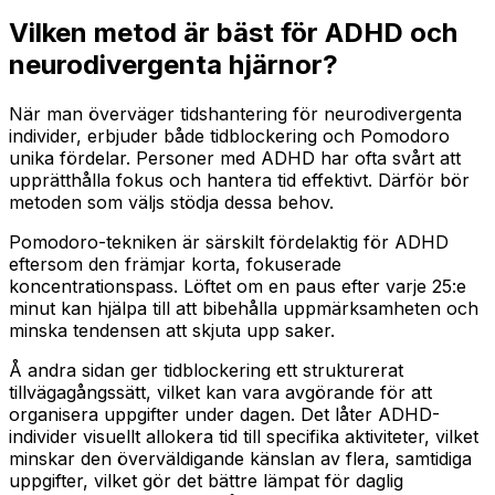
Vilken metod är bäst för ADHD och
neurodivergenta hjärnor?
När man överväger tidshantering för neurodivergenta
individer, erbjuder både tidblockering och Pomodoro
unika fördelar. Personer med ADHD har ofta svårt att
upprätthålla fokus och hantera tid effektivt. Därför bör
metoden som väljs stödja dessa behov.
Pomodoro-tekniken är särskilt fördelaktig för ADHD
eftersom den främjar korta, fokuserade
koncentrationspass. Löftet om en paus efter varje 25:e
minut kan hjälpa till att bibehålla uppmärksamheten och
minska tendensen att skjuta upp saker.
Å andra sidan ger tidblockering ett strukturerat
tillvägagångssätt, vilket kan vara avgörande för att
organisera uppgifter under dagen. Det låter ADHD-
individer visuellt allokera tid till specifika aktiviteter, vilket
minskar den överväldigande känslan av flera, samtidiga
uppgifter, vilket gör det bättre lämpat för daglig