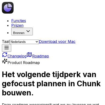
Functies
Prijzen
Bronnen
Taal
Download voor Mac
Changelog
Roadmap
Product Roadmap
Het volgende tijdperk van
gefocust plannen in Chunk
bouwen.
Deze roadmap weerspiegelt wat we nu leveren en wat