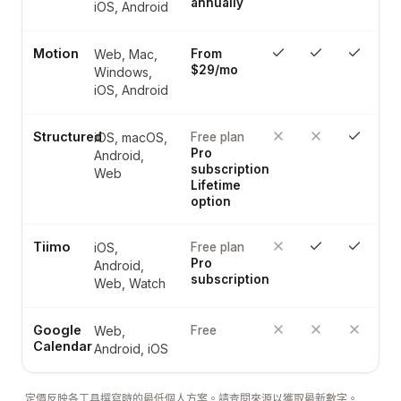
annually
iOS, Android
Motion
Web, Mac,
From
$29/mo
Windows,
iOS, Android
Structured
iOS, macOS,
Free plan
Pro
Android,
subscription
Web
Lifetime
option
Tiimo
iOS,
Free plan
Pro
Android,
subscription
Web, Watch
Google
Web,
Free
Calendar
Android, iOS
定價反映各工具撰寫時的最低個人方案。請查閱來源以獲取最新數字。