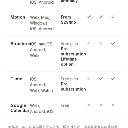
annually
iOS, Android
Motion
Web, Mac,
From
$29/mo
Windows,
iOS, Android
Structured
iOS, macOS,
Free plan
Pro
Android,
subscription
Web
Lifetime
option
Tiimo
iOS,
Free plan
Pro
Android,
subscription
Web, Watch
Google
Web,
Free
Calendar
Android, iOS
价格基于各工具当前最低个人计划，撰写时有效。请查看来源获取最新数