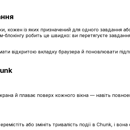
ання
ки, кожен із яких призначений для одного завдання аб
йм-блокінгу робить це швидко: ви перетягуєте завданн
мати відкритою вкладку браузера й поновлювати під
hunk
крана й плаває поверх кожного вікна — навіть повное
 Перемістіть або змініть тривалість події в Chunk, і в