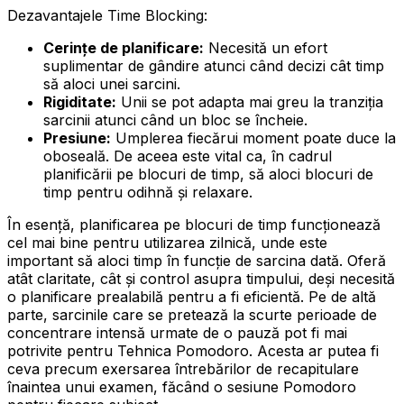
Dezavantajele Time Blocking:
Cerințe de planificare:
Necesită un efort
suplimentar de gândire atunci când decizi cât timp
să aloci unei sarcini.
Rigiditate:
Unii se pot adapta mai greu la tranziția
sarcinii atunci când un bloc se încheie.
Presiune:
Umplerea fiecărui moment poate duce la
oboseală. De aceea este vital ca, în cadrul
planificării pe blocuri de timp, să aloci blocuri de
timp pentru odihnă și relaxare.
În esență, planificarea pe blocuri de timp funcționează
cel mai bine pentru utilizarea zilnică, unde este
important să aloci timp în funcție de sarcina dată. Oferă
atât claritate, cât și control asupra timpului, deși necesită
o planificare prealabilă pentru a fi eficientă. Pe de altă
parte, sarcinile care se pretează la scurte perioade de
concentrare intensă urmate de o pauză pot fi mai
potrivite pentru Tehnica Pomodoro. Acesta ar putea fi
ceva precum exersarea întrebărilor de recapitulare
înaintea unui examen, făcând o sesiune Pomodoro