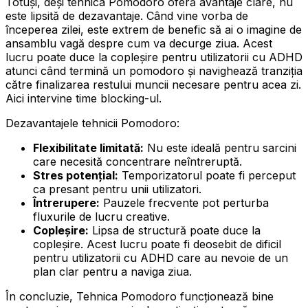
Totuși, deși tehnica Pomodoro oferă avantaje clare, nu
este lipsită de dezavantaje. Când vine vorba de
începerea zilei, este extrem de benefic să ai o imagine de
ansamblu vagă despre cum va decurge ziua. Acest
lucru poate duce la copleșire pentru utilizatorii cu ADHD
atunci când termină un pomodoro și navighează tranziția
către finalizarea restului muncii necesare pentru acea zi.
Aici intervine time blocking-ul.
Dezavantajele tehnicii Pomodoro:
Flexibilitate limitată:
Nu este ideală pentru sarcini
care necesită concentrare neîntreruptă.
Stres potențial:
Temporizatorul poate fi perceput
ca presant pentru unii utilizatori.
Întrerupere:
Pauzele frecvente pot perturba
fluxurile de lucru creative.
Copleșire:
Lipsa de structură poate duce la
copleșire. Acest lucru poate fi deosebit de dificil
pentru utilizatorii cu ADHD care au nevoie de un
plan clar pentru a naviga ziua.
În concluzie, Tehnica Pomodoro funcționează bine