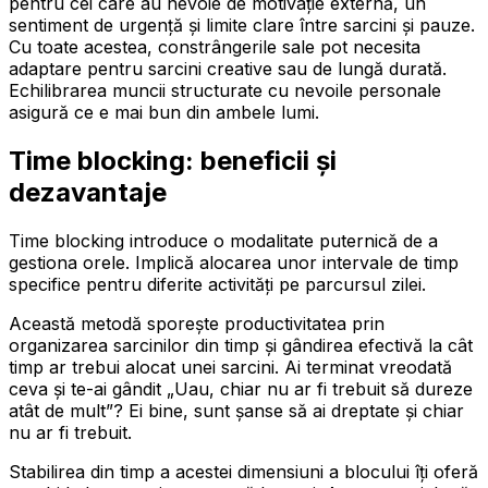
pentru cei care au nevoie de motivație externă, un
sentiment de urgență și limite clare între sarcini și pauze.
Cu toate acestea, constrângerile sale pot necesita
adaptare pentru sarcini creative sau de lungă durată.
Echilibrarea muncii structurate cu nevoile personale
asigură ce e mai bun din ambele lumi.
Time blocking: beneficii și
dezavantaje
Time blocking introduce o modalitate puternică de a
gestiona orele. Implică alocarea unor intervale de timp
specifice pentru diferite activități pe parcursul zilei.
Această metodă sporește productivitatea prin
organizarea sarcinilor din timp și gândirea efectivă la cât
timp ar trebui alocat unei sarcini. Ai terminat vreodată
ceva și te-ai gândit „Uau, chiar nu ar fi trebuit să dureze
atât de mult”? Ei bine, sunt șanse să ai dreptate și chiar
nu ar fi trebuit.
Stabilirea din timp a acestei dimensiuni a blocului îți oferă