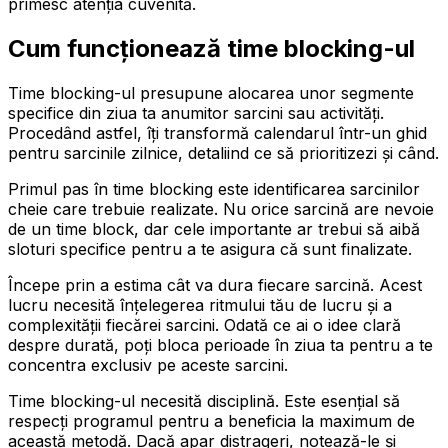
primesc atenția cuvenită.
Cum funcționează time blocking-ul
Time blocking-ul presupune alocarea unor segmente
specifice din ziua ta anumitor sarcini sau activități.
Procedând astfel, îți transformă calendarul într-un ghid
pentru sarcinile zilnice, detaliind ce să prioritizezi și când.
Primul pas în time blocking este identificarea sarcinilor
cheie care trebuie realizate. Nu orice sarcină are nevoie
de un time block, dar cele importante ar trebui să aibă
sloturi specifice pentru a te asigura că sunt finalizate.
Începe prin a estima cât va dura fiecare sarcină. Acest
lucru necesită înțelegerea ritmului tău de lucru și a
complexității fiecărei sarcini. Odată ce ai o idee clară
despre durată, poți bloca perioade în ziua ta pentru a te
concentra exclusiv pe aceste sarcini.
Time blocking-ul necesită disciplină. Este esențial să
respecți programul pentru a beneficia la maximum de
această metodă. Dacă apar distrageri, notează-le și