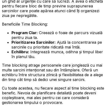
un ghid al urgenței cu care să lucrezi. A avea o etichetă
pentru fiecare bloc de timp previne suprapunerea
sarcinilor care poate apărea atunci când îți organizezi
ziua pe nepregătite.
Beneficiile Time Blocking:
Program Clar:
Creează o foaie de parcurs vizuală
pentru ziua ta.
Prioritizarea Sarcinilor:
Ajută la concentrarea pe
sarcinile cu prioritate ridicată mai întâi.
Echilibru:
Integrează munca, odihna și timpul liber
în planul tău.
Time blocking atrage persoanele care jonglează cu mai
multe sarcini intenționat sau din întâmplare. Oferă un
echilibru între structura zilnică și flexibilitatea de a alege
din timp cât timp să dedici unei singure sarcini.
Cu toate acestea, nu fiecare aspect al time blocking este
benefic. Nevoia de planificare detaliată poate deveni
copleșitoare, mai ales pentru cei care consideră
gestionarea timpului o provocare.