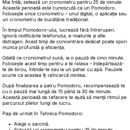
Mai întâi, setează un cronometru pentru 25 de minute.
Această perioadă este cunoscută ca un Pomodoro.
Folosește orice cronometru – unul digital, o aplicație sau
un cronometru de bucătărie tradițional.
În timpul Pomodoro-ului, lucrează fără întreruperi.
Ignoră notificările telefonului, e-mailurile și alte
distrageri. Acest timp de concentrare dedicat poate spori
munca profundă și eficiența.
Odată ce cronometrul sună, ia o pauză de cinci minute.
Folosește acest timp pentru a te relaxa – îndepărtează-
te de birou, întinde-te sau ia un pahar cu apă. Pauzele
scurte ca acestea îți reîncarcă mintea.
După finalizarea a patru Pomodoro, recompensează-te
cu o pauză mai lungă de 15 până la 30 de minute.
Această perioadă de refacere te ajută să menții ritmul pe
parcursul zilelor lungi de lucru.
Pași de urmat în Tehnica Pomodoro:
Alege o sarcină.
Setează un cronometru pentru 25 de minute.