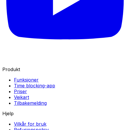
Produkt
Funksjoner
Time blocking-app
Priser
Veikart
Tilbakemelding
Hjelp
Vilkår for bruk
Refusjonspolicy