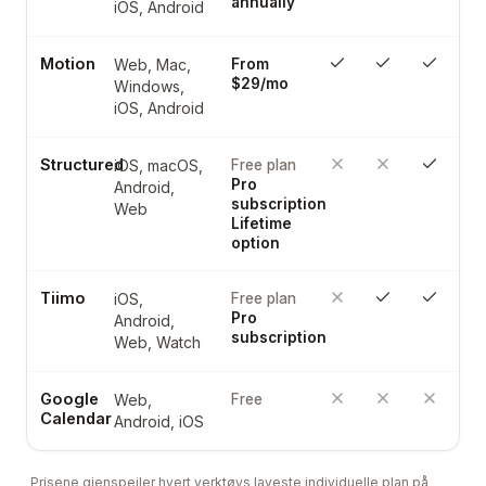
annually
iOS, Android
Motion
Web, Mac,
From
$29/mo
Windows,
iOS, Android
Structured
iOS, macOS,
Free plan
Pro
Android,
subscription
Web
Lifetime
option
Tiimo
iOS,
Free plan
Pro
Android,
subscription
Web, Watch
Google
Web,
Free
Calendar
Android, iOS
Prisene gjenspeiler hvert verktøys laveste individuelle plan på