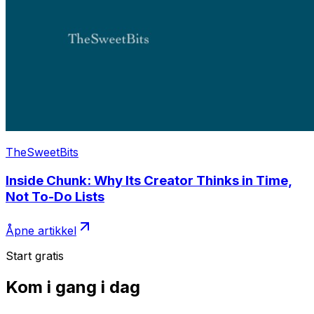
TheSweetBits
Inside Chunk: Why Its Creator Thinks in Time,
Not To-Do Lists
Åpne artikkel
Start gratis
Kom i gang i dag