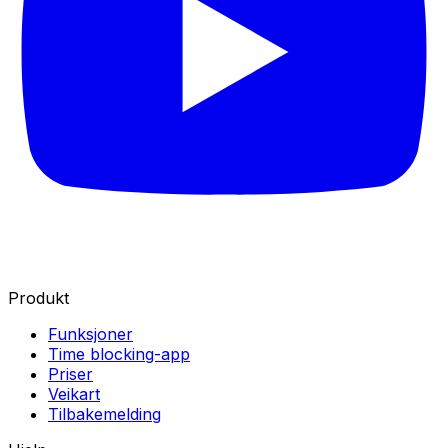
Produkt
Funksjoner
Time blocking-app
Priser
Veikart
Tilbakemelding