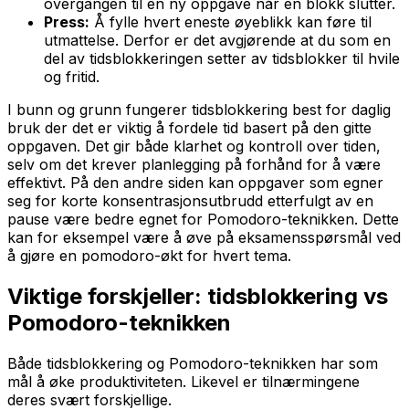
overgangen til en ny oppgave når en blokk slutter.
Press:
Å fylle hvert eneste øyeblikk kan føre til
utmattelse. Derfor er det avgjørende at du som en
del av tidsblokkeringen setter av tidsblokker til hvile
og fritid.
I bunn og grunn fungerer tidsblokkering best for daglig
bruk der det er viktig å fordele tid basert på den gitte
oppgaven. Det gir både klarhet og kontroll over tiden,
selv om det krever planlegging på forhånd for å være
effektivt. På den andre siden kan oppgaver som egner
seg for korte konsentrasjonsutbrudd etterfulgt av en
pause være bedre egnet for Pomodoro-teknikken. Dette
kan for eksempel være å øve på eksamensspørsmål ved
å gjøre en pomodoro-økt for hvert tema.
Viktige forskjeller: tidsblokkering vs
Pomodoro-teknikken
Både tidsblokkering og Pomodoro-teknikken har som
mål å øke produktiviteten. Likevel er tilnærmingene
deres svært forskjellige.