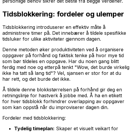
personlige behov sikrer det beste fra begge verdener.
Tidsblokkering: fordeler og ulemper
Tidsblokkering introduserer en effektiv måte å
administrere timer på. Det innebærer å tildele spesifikke
tidsluker for ulike aktiviteter gjennom dagen.
Denne metoden øker produktiviteten ved å organisere
oppgaver på forhånd og faktisk tenke på hvor mye tid
som bør tildeles en oppgave. Har du noen gang blitt
ferdig med noe og etterpå tenkt "Wow, det burde virkelig
ikke ha tatt så lang tid"? Vel, sjansen er stor for at du
har rett, og det burde det ikke.
Å tildele denne blokkstørrelsen på forhånd gir deg en
retningslinje for hastverk å jobbe med. Å ha en etikett
for hver tidsblokk forhindrer overlapping av oppgaver
som kan oppstå når du improviserer dagen din.
Fordeler med tidsblokkering:
Tydelig timeplan:
Skaper et visuelt veikart for