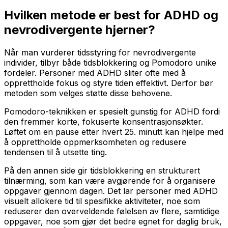
Hvilken metode er best for ADHD og
nevrodivergente hjerner?
Når man vurderer tidsstyring for nevrodivergente
individer, tilbyr både tidsblokkering og Pomodoro unike
fordeler. Personer med ADHD sliter ofte med å
opprettholde fokus og styre tiden effektivt. Derfor bør
metoden som velges støtte disse behovene.
Pomodoro-teknikken er spesielt gunstig for ADHD fordi
den fremmer korte, fokuserte konsentrasjonsøkter.
Løftet om en pause etter hvert 25. minutt kan hjelpe med
å opprettholde oppmerksomheten og redusere
tendensen til å utsette ting.
På den annen side gir tidsblokkering en strukturert
tilnærming, som kan være avgjørende for å organisere
oppgaver gjennom dagen. Det lar personer med ADHD
visuelt allokere tid til spesifikke aktiviteter, noe som
reduserer den overveldende følelsen av flere, samtidige
oppgaver, noe som gjør det bedre egnet for daglig bruk,