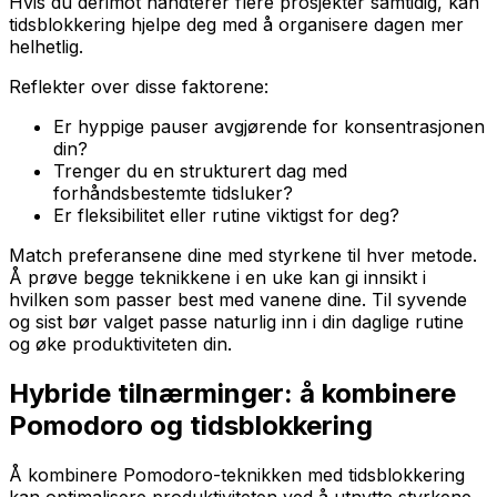
Hvis du derimot håndterer flere prosjekter samtidig, kan
tidsblokkering hjelpe deg med å organisere dagen mer
helhetlig.
Reflekter over disse faktorene:
Er hyppige pauser avgjørende for konsentrasjonen
din?
Trenger du en strukturert dag med
forhåndsbestemte tidsluker?
Er fleksibilitet eller rutine viktigst for deg?
Match preferansene dine med styrkene til hver metode.
Å prøve begge teknikkene i en uke kan gi innsikt i
hvilken som passer best med vanene dine. Til syvende
og sist bør valget passe naturlig inn i din daglige rutine
og øke produktiviteten din.
Hybride tilnærminger: å kombinere
Pomodoro og tidsblokkering
Å kombinere Pomodoro-teknikken med tidsblokkering
kan optimalisere produktiviteten ved å utnytte styrkene