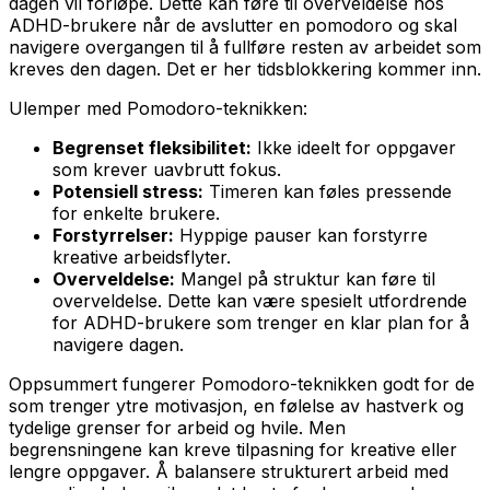
dagen vil forløpe. Dette kan føre til overveldelse hos
ADHD-brukere når de avslutter en pomodoro og skal
navigere overgangen til å fullføre resten av arbeidet som
kreves den dagen. Det er her tidsblokkering kommer inn.
Ulemper med Pomodoro-teknikken:
Begrenset fleksibilitet:
Ikke ideelt for oppgaver
som krever uavbrutt fokus.
Potensiell stress:
Timeren kan føles pressende
for enkelte brukere.
Forstyrrelser:
Hyppige pauser kan forstyrre
kreative arbeidsflyter.
Overveldelse:
Mangel på struktur kan føre til
overveldelse. Dette kan være spesielt utfordrende
for ADHD-brukere som trenger en klar plan for å
navigere dagen.
Oppsummert fungerer Pomodoro-teknikken godt for de
som trenger ytre motivasjon, en følelse av hastverk og
tydelige grenser for arbeid og hvile. Men
begrensningene kan kreve tilpasning for kreative eller
lengre oppgaver. Å balansere strukturert arbeid med