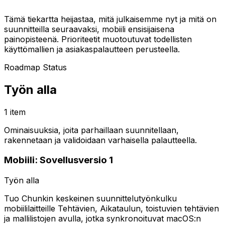
Tämä tiekartta heijastaa, mitä julkaisemme nyt ja mitä on
suunnitteilla seuraavaksi, mobiili ensisijaisena
painopisteenä. Prioriteetit muotoutuvat todellisten
käyttömallien ja asiakaspalautteen perusteella.
Roadmap Status
Työn alla
1 item
Ominaisuuksia, joita parhaillaan suunnitellaan,
rakennetaan ja validoidaan varhaisella palautteella.
Mobiili: Sovellusversio 1
Työn alla
Tuo Chunkin keskeinen suunnittelutyönkulku
mobiililaitteille Tehtävien, Aikataulun, toistuvien tehtävien
ja mallilistojen avulla, jotka synkronoituvat macOS:n