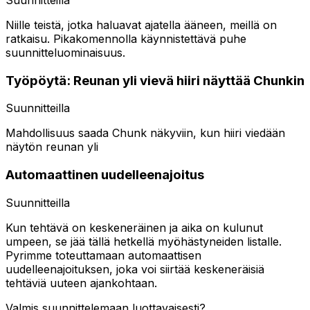
Niille teistä, jotka haluavat ajatella ääneen, meillä on
ratkaisu. Pikakomennolla käynnistettävä puhe
suunnitteluominaisuus.
Työpöytä: Reunan yli vievä hiiri näyttää Chunkin
Suunnitteilla
Mahdollisuus saada Chunk näkyviin, kun hiiri viedään
näytön reunan yli
Automaattinen uudelleenajoitus
Suunnitteilla
Kun tehtävä on keskeneräinen ja aika on kulunut
umpeen, se jää tällä hetkellä myöhästyneiden listalle.
Pyrimme toteuttamaan automaattisen
uudelleenajoituksen, joka voi siirtää keskeneräisiä
tehtäviä uuteen ajankohtaan.
Valmis suunnittelemaan luottavaisesti?