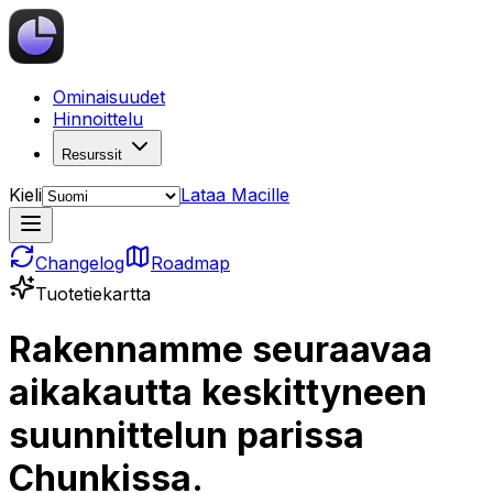
Ominaisuudet
Hinnoittelu
Resurssit
Kieli
Lataa Macille
Changelog
Roadmap
Tuotetiekartta
Rakennamme seuraavaa
aikakautta keskittyneen
suunnittelun parissa
Chunkissa.