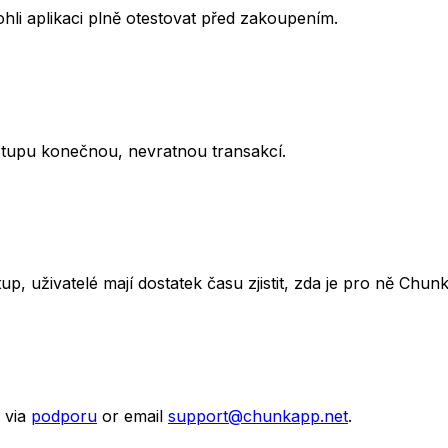
li aplikaci plně otestovat před zakoupením.
stupu konečnou, nevratnou transakcí.
p, uživatelé mají dostatek času zjistit, zda je pro ně Chu
 via
podporu
or email
support@chunkapp.net
.