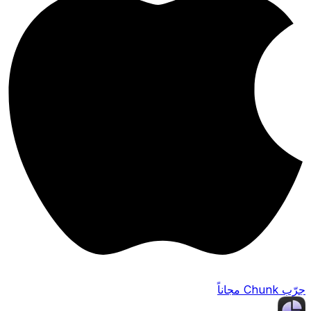
جرّب Chunk مجاناً