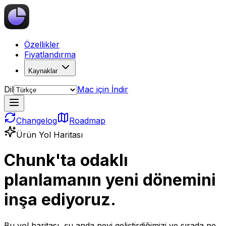
Özellikler
Fiyatlandırma
Kaynaklar
Dil
Mac için İndir
Changelog
Roadmap
Ürün Yol Haritası
Chunk'ta odaklı
planlamanın yeni dönemini
inşa ediyoruz.
Bu yol haritası, şu anda neyi geliştirdiğimizi ve sırada ne